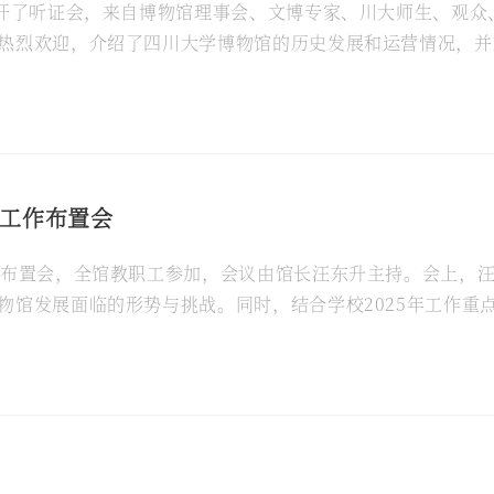
召开了听证会，来自博物馆理事会、文博专家、川大师生、观众
热烈欢迎，介绍了四川大学博物馆的历史发展和运营情况，并
发展提出许多富有建设性的意见和建议
期工作布置会
作布置会，全馆教职工参加，会议由馆长汪东升主持。会上，汪
物馆发展面临的形势与挑战。同时，结合学校2025年工作重
要工作目标和21项重点工作。他强调，2025年全馆要以高水平.