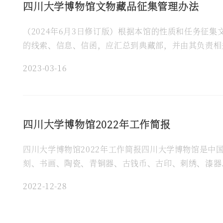
四川大学博物馆文物藏品征集管理办法
（2024年6月3日修订版）根据本馆的性质和任务
的线索、信息、信函，应汇总到典藏部，并由其负责相
足和空缺，提升博物馆的品质，推进学术研究和陈列展览
2023-03-16
四川大学博物馆2022年工作简报
四川大学博物馆2022年工作简报四川大学博物馆是中
刻、书画、陶瓷、青铜器、古钱币、古印、刺绣、漆器、
底，共有在编教职工22人，包括中层领导1人、教辅岗1
2022-12-28