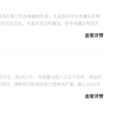
的藏品征集工作由典藏部负责。凡是馆内外有关藏品征集
秀的历史文化，丰富本馆文物藏品，弥补馆藏文物的不
查看详情
年历史，到2021年，有馆藏文物八万五千余件，涵盖石
项目，博物馆开始闭馆进行整体改扩建。截止2022年
.
查看详情