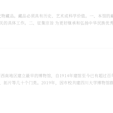
征集文物藏品。藏品必须具有历史、艺术或科学价值。一、本馆
关的具体工作。二、征集宗旨 为更好继承和弘扬中华民族优
工作，使博物馆更好地为宣传教育和科学研究服务，努力...
国西南地区建立最早的博物馆，自1914年建馆至今已有超过百
拓片等几十个门类。2019年，因市校共建四川大学博物馆群
5人、行政管理岗5人、工勤岗1人，其中副高以上4人、博士..