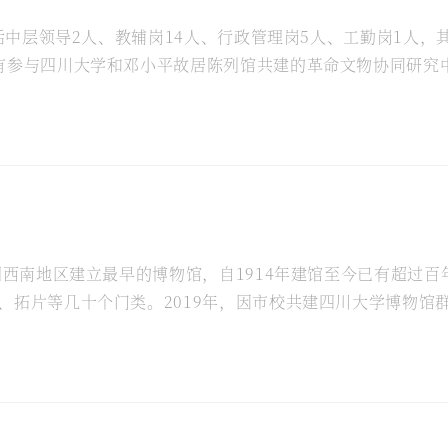
括中层领导2人、教辅岗14人、行政管理岗5人、工勤岗1人，
有参与四川大学和邓小平故居陈列馆共建的革命文物协同研究中
建和组织制度建设，不断完善博物馆治理体系。1.调整组织架构
国西南地区建立最早的博物馆，自1914年建馆至今已有超过百
拓片等几十个门类。2019年，因市校共建四川大学博物馆群
5人、行政管理岗5人、工勤岗1人，其中副高以上4人、博士..