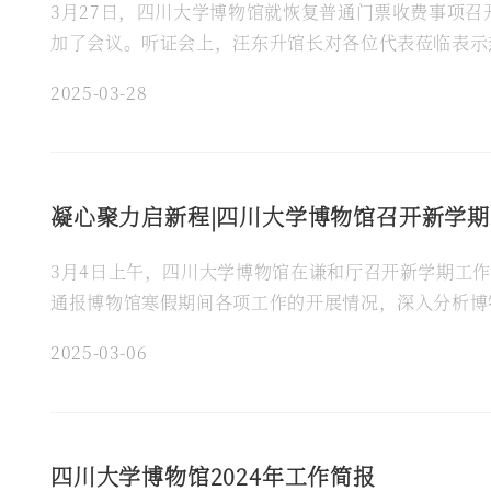
3月27日，四川大学博物馆就恢复普通门票收费事项
加了会议。听证会上，汪东升馆长对各位代表莅临表示
述。各位听证会代表积极发言，就川大博物馆的高质量
2025-03-28
凝心聚力启新程|四川大学博物馆召开新学
3月4日上午，四川大学博物馆在谦和厅召开新学期工
通报博物馆寒假期间各项工作的开展情况，深入分析博
程”、持续促进“三大服务”提出了博物馆2025年的主
2025-03-06
四川大学博物馆2024年工作简报