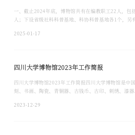
一、截止2024年底，博物馆共有在编教职工22人，包
人；下设省级社科科普基地、科协科普基地各1个，另
与横向项目4项，发表论文6篇。二、大力加强博物馆党
2025-01-17
四川大学博物馆2023年工作简报
四川大学博物馆2023年工作简报四川大学博物馆是中
刻、书画、陶瓷、青铜器、古钱币、古印、刺绣、漆器、
底，共有在编教职工21人，包括中层领导1人、教辅岗1
2023-12-29