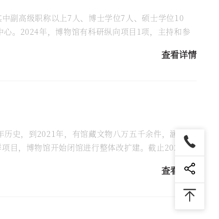
其中副高级职称以上7人、博士学位7人、硕士学位10
心。2024年，博物馆有科研纵向项目1项，主持和参
...
查看详情
年历史，到2021年，有馆藏文物八万五千余件，涵盖石
项目，博物馆开始闭馆进行整体改扩建。截止2023年
.
查看详情