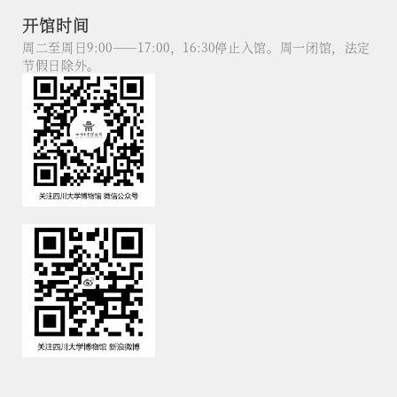
开馆时间
周二至周日9:00——17:00，16:30停止入馆。周一闭馆，法定
节假日除外。