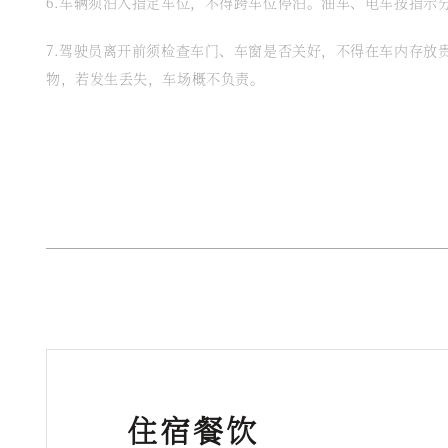
6.车辆须泊入指定车位，不得跨车位停泊。油车、电车按指示
7.驾驶员离开前须检查车门、车窗是否关好，不得在车内存放
物，若发生丢失，车场概不负责。
住宿餐饮