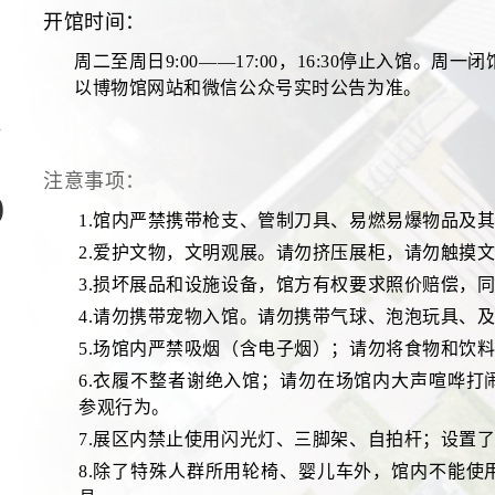
开馆时间：
周二至周日9:00——17:00，16:30停止入馆
以博物馆网站和微信公众号实时公告为准。
注意事项：
0
1.馆内严禁携带枪支、管制刀具、易燃易爆物品及
2.爱护文物，文明观展。请勿挤压展柜，请勿触摸
3.损坏展品和设施设备，馆方有权要求照价赔偿，
4.请勿携带宠物入馆。请勿携带气球、泡泡玩具、
5.场馆内严禁吸烟（含电子烟）；请勿将食物和饮
6.衣履不整者谢绝入馆；请勿在场馆内大声喧哗
参观行为。
7.展区内禁止使用闪光灯、三脚架、自拍杆；设置
8.除了特殊人群所用轮椅、婴儿车外，馆内不能