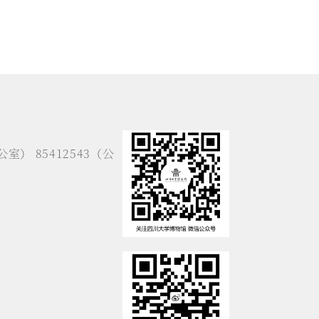
公室） 85412543（公