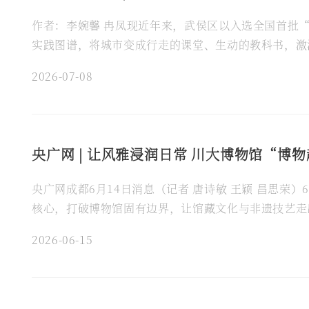
作者：李婉馨 冉凤现近年来，武侯区以入选全国首批
实践图谱，将城市变成行走的课堂、生动的教科书，激
景。近日，武侯区教育局与四川大学博物馆正式签署《协
2026-07-08
央广网 | 让风雅浸润日常 川大博物馆“博
央广网成都6月14日消息（记者 唐诗敏 王颖 昌思
核心，打破博物馆固有边界，让馆藏文化与非遗技艺走
雅集。场馆二楼集结三十个非遗与青年创意市集摊位，蜀
2026-06-15