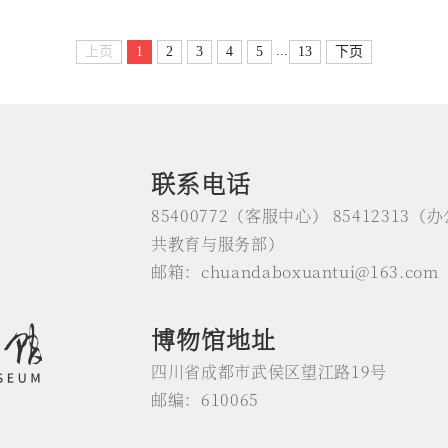
...
上页
1
2
3
4
5
13
下页
联系电话
85400772（客服中心） 85412313（办
共教育与服务部）
邮箱：chuandaboxuantui@163.com
博物馆地址
四川省成都市武侯区望江路19号
邮编：610065