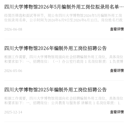
台等...
四川大学博物馆2026年5月编制外用工岗位拟录用名单公示
经简历筛选和面试等环节，现公布四川大学博物馆2026年5月编制外用工岗
位拟录用名单，公示时间为2026年6月9日至2026年6月11日。岗位姓名行政
助理袁会芳讲解员李可心策划助理黄梓欣公示期间如有异议，请以书面方式
向我单位反映，并提供必要的证据材料，以便核实查证。四川大学博物馆办
2026-06-08
查看详情
公室联系人：罗老师联系电话：028-85412313邮箱：
museum@scu.edu.cn四川大学博物馆2026年6月8
四川大学博物馆2026年编制外用工岗位招聘公告
根据工作需要，四川大学博物馆现面向社会招聘编制外用工岗位，具体岗位
和要求如下：一、招聘岗位：（一）办公室行政岗 1 名岗位职责：1.负责博
物馆合同备案、归档与台账管理等管理工作，协助完成合同流程跟踪督办。
2.负责馆内招采工作，组织实施馆内招标、比选等采购流程，完成相关工作
2026-05-06
查看详情
材料准备、流程协调及资料整理归档。3.负责数据整理与上报，定期收集、
汇总相关业务数据，按要求编制并按时向上级或相关部门报送统计报表及
资...
四川大学博物馆2025年编制外用工岗位招聘公告
根据工作需要，四川大学博物馆现面向社会招聘编制外用工岗位，具体岗位
和要求如下：一、招聘岗位：公共教育与服务部 讲解员 1 名岗位职责：1.
能够根据博物馆陈列大纲撰写讲解稿，并独立承担本馆各种陈列展览的讲解
任务，科学回应公众提出的相关问题；2.参与博物馆观众问卷的设计，收集
2025-12-14
查看详情
观众问卷调查和观众留言反馈，汇总观众调查反映的问题；3.协助开展社会
教育和研学活动；4.参与游客服务中心相关工作，协助维护展馆秩序；5.
完...