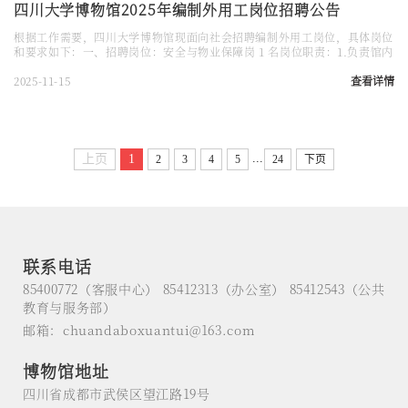
四川大学博物馆2025年编制外用工岗位招聘公告
根据工作需要，四川大学博物馆现面向社会招聘编制外用工岗位，具体岗位
和要求如下：一、招聘岗位：安全与物业保障岗 1 名岗位职责：1.负责馆内
电力、空调、燃气、供水、电梯、消防、防雷等设施设备的正常运行及管理
维护。2.负责物业工程维修、票务、会务、保洁、绿化、防虫、消防值守方
2025-11-15
查看详情
面的工作监督与检查。3.负责本馆各项物业工作、消防工作、应急预案的编
订与执行。4.负责收集、保管场馆工程施工、竣工、改造、维修的档案资
料...
...
上页
1
2
3
4
5
24
下页
联系电话
85400772（客服中心） 85412313（办公室） 85412543（公共
教育与服务部）
邮箱：chuandaboxuantui@163.com
博物馆地址
四川省成都市武侯区望江路19号