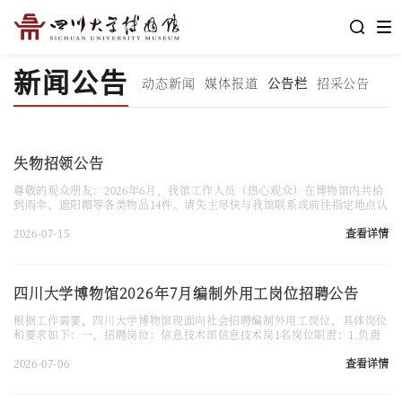
新闻公告
动态新闻
媒体报道
公告栏
招采公告
失物招领公告
尊敬的观众朋友：2026年6月，我馆工作人员（热心观众）在博物馆内共拾
到雨伞、遮阳帽等各类物品14件。请失主尽快与我馆联系或前往指定地点认
领。‌认领方式：‌1.‌现场认领‌：请携带本人有效身份证件，前往四川大学博物
馆一楼总服务台办理领取手续。2.‌电话预约‌：请拨打咨询电话028-85400772
2026-07-15
查看详情
进行核实与预约。‌温馨提示：‌1.认领时请详细描述物品特征以供核对。2.自
本公告发布之日起365天内无人认领的物品，将按相关规定...
四川大学博物馆2026年7月编制外用工岗位招聘公告
根据工作需要，四川大学博物馆现面向社会招聘编制外用工岗位，具体岗位
和要求如下：一、招聘岗位：信息技术部信息技术岗1名岗位职责：1.负责
智慧博物馆机房和安防机房的服务器、交换机、配电柜、UPS、空调、门
禁、环控等设备的7*24小时运行监控和运维；2.负责根据业务要求，配置机
2026-07-06
查看详情
房内外网络，以及访问权限；3.负责智慧博物馆机房和安防机房的防火墙、
漏洞检测等网络安全设备的配置和管理；4.负责对博物馆监控设备、安防平