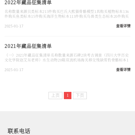
2022年藏品征集清单
名称数量来源贝类标本213件购买巴氏大熊猫骨骼模型1具购买植物标本136
件购买鱼类标本15件购买海洋生物标本113件购买鸟兽类生态标本20件购买
木材标本17件购买寄生虫标本2套购买叠层石3块购买藏酋猴死尸1件汶川县
林业草原局移交
2025-01-17
查看详情
2021年藏品征集清单
（一）2021年藏品征集清单名称数量来源石碑2块考古调查（四川大学历史
文化学院赵艾东老师）水生动物20箱双流机场海关移交残缺雪豹骨骼标本1
副凉山州林业草原局移交毛冠鹿头骨1件平武县林业草原局移交猪獾1件平武
县林业草原局移交野猪头骨1件平武县林业草原局移
2025-01-17
查看详情
上页
1
下页
联系电话