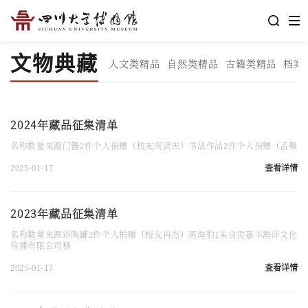
文物典藏
人文类精品
自然类精品
古籍类精品
档案
2024年藏品征集清单
名称数量来源门簪2件个人捐赠（校友周贤庆）书法作品2件个人捐赠（孟聚
2025-01-17
查看详情
2023年藏品征集清单
名称数量来源彩陶罐2件个人捐赠（校友冉杰）斑海豹1头自贡嘉丰海洋文化
传播有限公司移
2025-01-17
查看详情