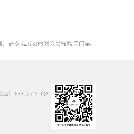
馆，需参观展览的观众另需购买门票。
公室） 85412543（公