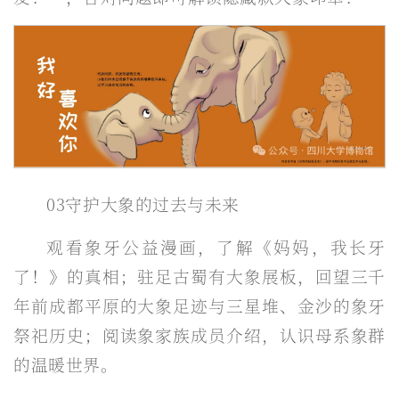
03守护大象的过去与未来
观看象牙公益漫画，了解《妈妈，我长牙
了！》的真相；驻足古蜀有大象展板，回望三千
年前成都平原的大象足迹与三星堆、金沙的象牙
祭祀历史；阅读象家族成员介绍，认识母系象群
的温暖世界。