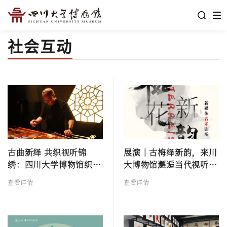
社会互动
古曲新绎 共织视听锦
展演｜古梅绎新韵，来川
绣：四川大学博物馆织绣
大博物馆邂逅当代视听艺
厅上演跨媒介音乐展演
术！
查看详情
查看详情