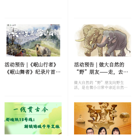
儿童艺术微展启幕
活动预告 |《岷山行者》
活动预告 | 做大自然的
《岷山舞者》纪录片首映
“野”朋友——走，去馆
来袭
里认个“象”亲
做大自然的“野”朋友向野生
活，是在微小日常中亲近自然，
关爱生态，与周边的野生动物友
好共存。本次“向野生活——做大
自然的‘野’朋友”大象主题科
普活动，由四川大学博物馆携手
国际爱护动物基金会（IFAW）共
同策划。活动以非洲象罗拉与亚
洲象锦宝的生命故事为引，通过
美陈科普展区、情绪认知展板、
公益漫画及趣味互动装置，带领
观众走进大象的身体密码、情绪