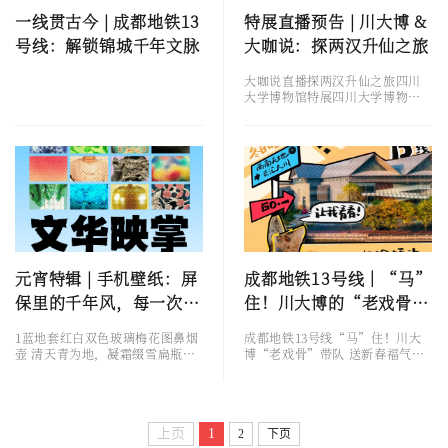
语言与家族世界。现场设置暗号
一线贯古今 | 成都地铁13
特展直播预告 | 川大博 &
问答、印章打卡、小红书互动等
号线：解锁锦城千年文脉
大咖说：探两汉升仙之旅
环节...
大咖说直播探两汉升仙之旅四川
大学博物馆特展四川大学博物馆
是中国西南地区建立最早的博物
馆，至今已有百余年历史，馆藏
涵盖考古、民族、民俗、书画、
石刻等丰富门类，是展示巴蜀文
明与中华文化的重要窗口。近年
来，博物馆持续推出高水平原创
展览，致力于让学术资源走近公
众。新年伊始，四川大学博物馆
推出年度原创大展“想象昆仑——
汉代升仙思想与文化展” ，汇聚
全国四十余家文博单位的近一百
元宵特辑 | 手机壁纸：屏
成都地铁13号线｜“马”
五十件珍贵文物（部分为复制
保里的千年风，每一次解
住！川大博的“老戏骨”
品）...
锁都是一场千年的邂逅
带队送新春福气啦！
1蓝地套红白双色玻璃梅花图鼻烟
成都地铁13号线“马”住！川大
壶 清天青为地，凝霜缀雪扁瓶
博“老戏骨”带队 送新春福气
形，直口，椭圆形圈足嵌红色玻
啦！ 好消息！成都地铁13号线
璃圆顶透明盖连象牙匙透明蓝色
把文化景点串成糖葫芦啦！（过
玻璃地，一面套粉，白两色玻璃
年就得红红火火串串乐！）更好
浮雕梅花、蝴蝶图案，另一面光
的消息！川大博的文物“老演
素无纹饰此壶套色雅致，雕工精
员”们坐不住了，纷纷申请“加
上页
1
2
下页