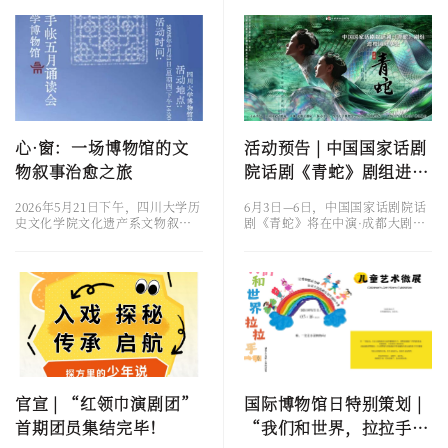
心·窗：一场博物馆的文
活动预告 | 中国国家话剧
物叙事治愈之旅
院话剧《青蛇》剧组进校
园分享会
2026年5月21日下午，四川大学历
6月3日—6日，中国国家话剧院话
史文化学院文化遗产系文物叙事
剧《青蛇》将在中演·成都大剧院
跨学科工作组、四川大学博物馆
连演4场。演出前夕，策划举办
公共教育与服务部携手成都市社
《青蛇》分享会。作为2026·国话
会主义精神文明建设促进会、成
成都演出季特别策划，活动邀请
都高新区心能源青少年发展中
中国国家话剧院院长、话剧《青
心、成都市未成年人心理成长中
蛇》编剧/导演田沁鑫，话剧《青
心、成都高新区未成年人心理成
蛇》主演韩佳容、马小雅、胡晓
长中心为社区公众带来了一场题
龙、刘恒甫走进校园。戏剧不该
为“心窗：四川大学博物馆诗歌
只停留在舞台灯光下，更应该在
手帐五月诵读会”的疗愈型展览
年轻的思想里生根。话剧《青
社教活动。活动地点在四川大学
蛇》中讲的怎么去爱、怎么成
博物馆二楼第三展厅，参与者包
长、怎么在欲望和修行之间，找
官宣 | “红领巾演剧团”
国际博物馆日特别策划 |
括面向社区招募的23名观众。
到自己，这些命题与正在思考自
首期团员集结完毕！
“我们和世界，拉拉手”
“时间旅...
我、情...