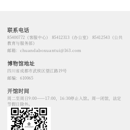
巧，壶盖造型别致梅枝斜逸若
戏”，要成为每站的“专属导
舞，冰肌玉骨点缀碧空寒梅傲
游”！这大过年的，它们绝不炒
骨，暗合其主人的清逸之风展现
冷饭，只提供“文物视角”的独
了清代工艺的精巧和东方美学的
家新春攻略！赶紧“马”住（年
深邃点击上方图片即可下载2孔雀
特供梗）！跟着这群“老江
蓝釉剔花莲鹭纹龙耳瓶 清莲瓣舒
湖”，来一场“马上有文化”的
卷，鹭鸟翩跹江西景德镇窑产品
Cityride！在这个春节，让我们
联系电话
撇口，...
一起“龙马精...
85400772（客服中心） 85412313（办公室） 85412543（公共
教育与服务部）
邮箱：chuandaboxuantui@163.com
博物馆地址
四川省成都市武侯区望江路19号
邮编：610065
开馆时间
周二至周日9:00——17:00，16:30停止入馆。周一闭馆，法定
节假日除外。