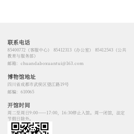
联系电话
85400772（客服中心） 85412313（办公室） 85412543（公共
教育与服务部）
邮箱：chuandaboxuantui@163.com
博物馆地址
四川省成都市武侯区望江路19号
邮编：610065
开馆时间
周二至周日9:00——17:00，16:30停止入馆。周一闭馆，法定
节假日除外。