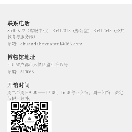
联系电话
85400772（客服中心） 85412313（办公室） 85412543（公共
教育与服务部）
邮箱：chuandaboxuantui@163.com
博物馆地址
四川省成都市武侯区望江路19号
邮编：610065
开馆时间
周二至周日9:00——17:00，16:30停止入馆。周一闭馆，法定
节假日除外。