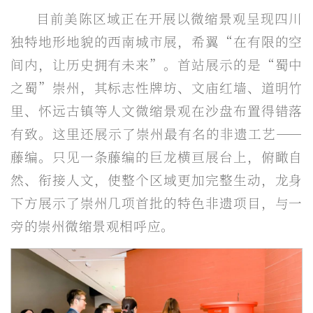
目前美陈区域正在开展以微缩景观呈现四川
独特地形地貌的西南城市展，希翼“在有限的空
间内，让历史拥有未来”。首站展示的是“蜀中
之蜀”崇州，其标志性牌坊、文庙红墙、道明竹
里、怀远古镇等人文微缩景观在沙盘布置得错落
有致。这里还展示了崇州最有名的非遗工艺——
藤编。只见一条藤编的巨龙横亘展台上，俯瞰自
然、衔接人文，使整个区域更加完整生动，龙身
下方展示了崇州几项首批的特色非遗项目，与一
旁的崇州微缩景观相呼应。