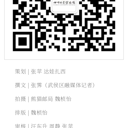
策划 | 张苹 达娃扎西
撰文 | 张霁（武侯区融媒体记者）
拍摄 | 熊猫邮局 魏桢怡
排版 | 魏桢怡
审核 | 汪东升 周静 张苹