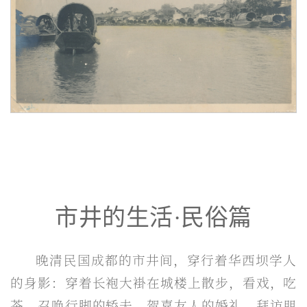
市井的生活·民俗篇
晚清民国成都的市井间，穿行着华西坝学人
的身影：穿着长袍大褂在城楼上散步，看戏，吃
茶，召唤行脚的轿夫，贺喜友人的婚礼，拜访朋