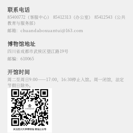
联系电话
85400772（客服中心） 85412313（办公室） 85412543（公共
教育与服务部）
邮箱：chuandaboxuantui@163.com
博物馆地址
四川省成都市武侯区望江路19号
邮编：610065
开馆时间
周二至周日9:00——17:00，16:30停止入馆。周一闭馆，法定
节假日除外。