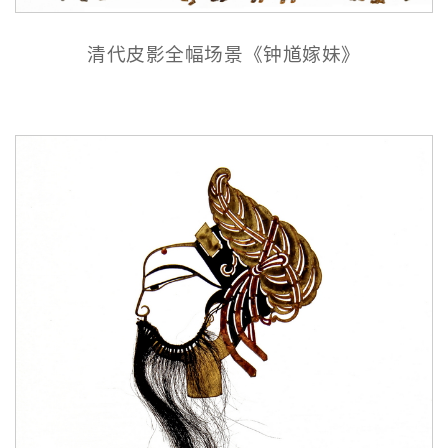
清代皮影全幅场景《钟馗嫁妹》