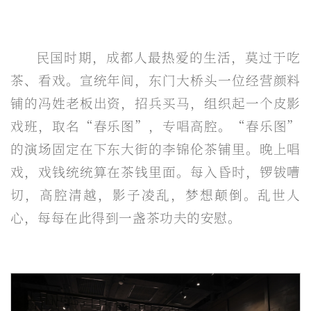
民国时期，成都人最热爱的生活，莫过于吃
茶、看戏。宣统年间，东门大桥头一位经营颜料
铺的冯姓老板出资，招兵买马，组织起一个皮影
戏班，取名“春乐图”，专唱高腔。“春乐图”
的演场固定在下东大街的李锦伦茶铺里。晚上唱
戏，戏钱统统算在茶钱里面。每入昏时，锣钹嘈
切，高腔清越，影子凌乱，梦想颠倒。乱世人
心，每每在此得到一盏茶功夫的安慰。