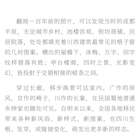
翻阅一百年前的照片，可以发现当时的成都
平原，无论城市乡村、池楼宫观、街坊商铺、民
居院落，处处都填充着川西建筑最常见的格子窗
的几何图案。横出的屋檐下，冰梅、万字、回字
纹样错落有致；亭台楼阁，四时之景，光影变
幻，皆投射于交错相接的棂条之间。
穿过长廊，移步换景可达室内。广作的屏
风，京作的椅子，川作的长案，在民国蜀地普通
乡绅家也随处可见。自明末以来，全国各地移民
带来各种新风俗、新样式、新图案，在四川生
根、发芽，或嫁接变化，萌发出更多新的样态。