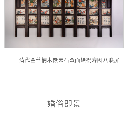
清代金丝楠木嵌云石双面绘祝寿图八联屏
婚俗即景