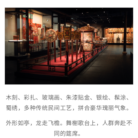
木刻、彩扎、玻璃画、朱漆贴金、银绘、髹涂、
蜀绣，多种传统民间工艺，拼合豪华瑰丽气象。
外形如亭，龙走飞檐。舞榭歌台上，人群奔赴不
同的筵席。