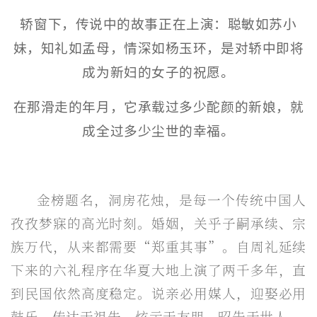
轿窗下，传说中的故事正在上演：聪敏如苏小
妹，知礼如孟母，情深如杨玉环，是对轿中即将
成为新妇的女子的祝愿。
在那滑走的年月，它承载过多少酡颜的新娘，就
成全过多少尘世的幸福。
金榜题名，洞房花烛，是每一个传统中国人
孜孜梦寐的高光时刻。婚姻，关乎子嗣承续、宗
族万代，从来都需要“郑重其事”。自周礼延续
下来的六礼程序在华夏大地上演了两千多年，直
到民国依然高度稳定。说亲必用媒人，迎娶必用
鼓乐，传达于祖先，炫示于友朋，昭告于世人。