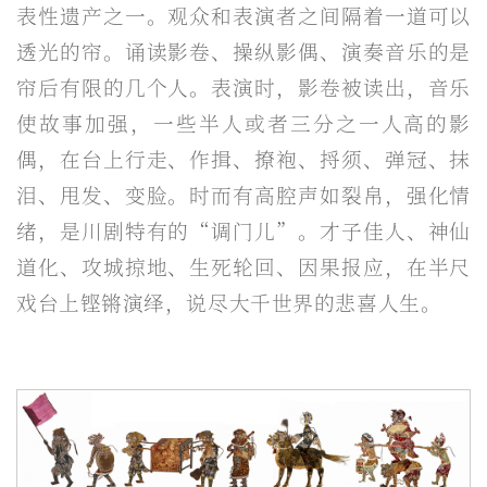
表性遗产之一。观众和表演者之间隔着一道可以
透光的帘。诵读影卷、操纵影偶、演奏音乐的是
帘后有限的几个人。表演时，影卷被读出，音乐
使故事加强，一些半人或者三分之一人高的影
偶，在台上行走、作揖、撩袍、捋须、弹冠、抹
泪、甩发、变脸。时而有高腔声如裂帛，强化情
绪，是川剧特有的“调门儿”。才子佳人、神仙
道化、攻城掠地、生死轮回、因果报应，在半尺
戏台上铿锵演绎，说尽大千世界的悲喜人生。