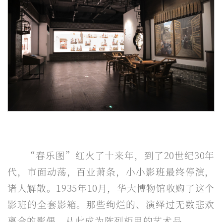
“春乐图”红火了十来年，到了20世纪30年
代，市面动荡，百业萧条，小小影班最终停演，
诸人解散。1935年10月，华大博物馆收购了这个
影班的全套影箱。那些绚烂的、演绎过无数悲欢
离合的影偶，从此成为陈列柜里的艺术品。