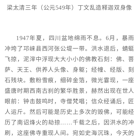
梁太清三年（公元549年）丁文乱造释迦双身像
1947年夏，四川盆地绵雨不息。6月，暴雨
冲垮了邛崃县西河张公堤一带。洪水退后，蜻蜓
飞掠，泥滓中浮现大大小小的佛教石刻：佛、菩
萨、天王、供养人头像、身躯；经幢、经版、刻
石残块。敷粉雪痕，细碎金箔，微光霎现，一座
盛唐时期西南古刹的繁华胜景，赫然出现在世人
眼前：钟击鼓鸣时，寺僧梵唱；信众经诵后，匠
人运斤。然后可能是历史上多次的毁佛，可能经
历了南诏烽火的劫掠……千载之后，因洪水的冲
刷，这座佛寺重现人间。宛如史海沉珠，今天的