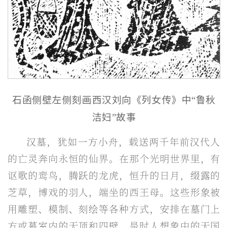
石函侧壁左侧刻画西汉刘向《列女传》中“鲁秋
洁妇”故事
汉墓，犹如一方小舟，载送两千年前汉代人
的亡灵奔向永恒的仙界。在那个光明世界里，有
讴歌的鸾鸟，腾跃的龙虎，恒升的日月，缀露的
芝草，博戏的羽人，端坐的西王母。这些形象被
用雕塑、模制、刻绘等各种方式，安排在墓门上
方或墓室内的天顶和四壁，是时人想象中的天国