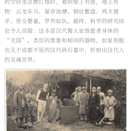
的空间里点燃灯烛时，看到壁上有图，地上有
物：云龙车马、屋舍池塘、锅灶甑盘、鸡犬猪
羊、男女婴童，罗列如队。最终，科学的研究结
论令人信服：这本是汉代蜀人安放逝者身体的
“天国”。类似的景象和相同的器物，如复刻般
也见于成都平原的汉代砖石墓中，折射出汉代人
的灵魂世界。