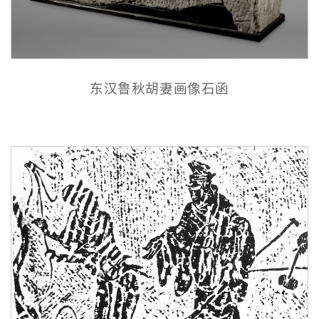
东汉鲁秋胡妻画像石函