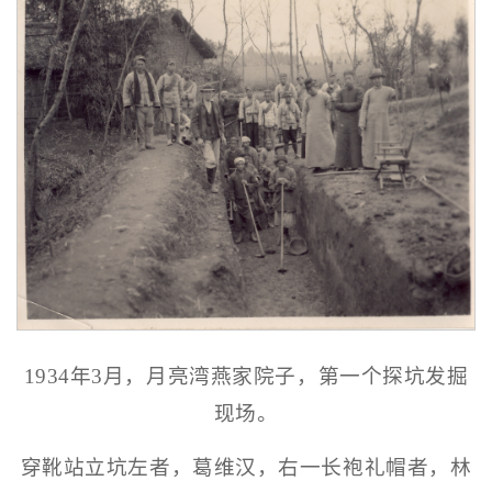
1934年3月，月亮湾燕家院子，第一个探坑发掘
现场。
穿靴站立坑左者，葛维汉，右一长袍礼帽者，林