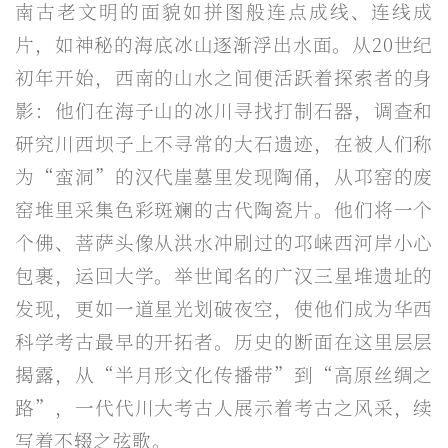
南古老文明的面貌如拼图般连点成线、连线成
片，如神秘的海底冰山逐渐浮出水面。从20世纪
初年开始，西南的山水之间便活跃着探索者的身
影：他们在海子山的冰川寻找打制石器，调查和
研究川西坝子上不寻常的大石遗迹，在被人们称
为“蛮洞”的汉代崖墓里发现陶俑，从邛窑的废
窑堆里采集色彩斑斓的古代陶瓷片。他们将一个
个佛、菩萨头像从洪水冲刷过的邛崃西河岸小心
包裹，运回大学。举世闻名的广汉三星堆遗址的
发现，更如一道星光划破夜空，使他们成为华西
科学考古最早的开拓者。历史的断面在这里层层
揭露，从“半月形文化传播带”到“高原丝绸之
路”，一代代川大考古人展示着考古之风采，续
写着不辍之弦歌。