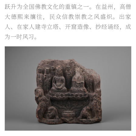
跃升为全国佛教文化的重镇之一。在益州，高僧
大德熙来攘往，民众信教崇教之风盛炽。出家
人、在家人建寺立塔、开窟造像、抄经诵经，成
为一时风习。