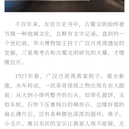
千百年来，在官方史书中，古蜀文明始终被
当做一种地域文化，且鲜有文字记录。直到约一
个世纪前，华大博物馆主持了广汉月亮湾遗址的
发掘，三星堆考古和古蜀文明研究的大幕，才缓
缓拉开。
1927年春，广汉月亮湾燕家院子。渠水新
涨，水车转动，一坑奇奇怪怪之物出现在农人眼
前：从大到小排列整齐的石头，似带孔圆饼，又
似车轮。石饼下压着纯白的梯形石、边缘好看的
扁长薄片石，还有各种颜色深浓的圆环、珠子、
小玉片。难以名状的宝贝让燕家人夜不能寐，无