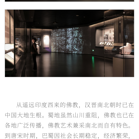
从遥远印度西来的佛教，汉晋南北朝时已在
中国大地生根。蜀地虽然山川重阻，佛教也已在
各地广泛传播，佛教艺术兼采南北而自有特色。
到唐宋时期，巴蜀因社会长期稳定，经济繁荣，