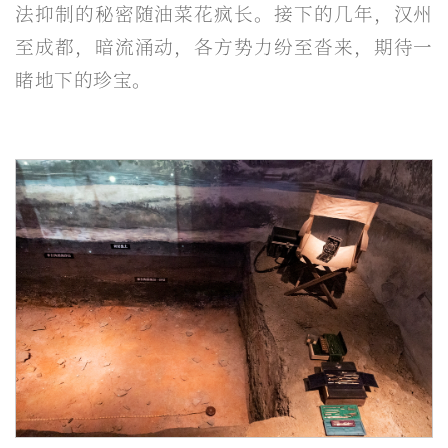
法抑制的秘密随油菜花疯长。接下的几年，汉州
至成都，暗流涌动，各方势力纷至沓来，期待一
睹地下的珍宝。