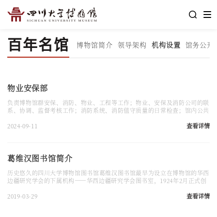
百年名馆
博物馆简介
领导架构
机构设置
馆务公开
物业安保部
负责博物馆群安保、消防、物业、工程等工作；物业、安保及消防公司的联
系、协调、监督考核工作；消防系统、消防值守质量的日常检查；馆内公共
空间的美化、优化及日常管理工作；相关工作档案资料的整理与保存
2024-09-11
查看详情
葛维汉图书馆简介
历史悠久的四川大学博物馆图书馆葛维汉图书馆最早为设立在博物馆的华西
边疆研究学会的下属机构——华西边疆研究学会图书室，1924年2月正式创
办，1944年3月为纪念葛维汉馆长长期以来对学会和博物馆的无私奉献，更
名为“葛维汉图书馆”，之后又几易其名，2016年再次恢复为“葛维汉图
2019-03-29
查看详情
书馆”。葛维汉图书馆经过近百年的积淀，已经形成以民国华西边疆研究文
献为主要的特色图书馆。是国内外学者进行华西边疆学术研究的重要平台，