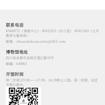
联系电话
85400772（客服中心） 85412313（办公室） 85412543（公共
教育与服务部）
邮箱：chuandaboxuantui@163.com
博物馆地址
四川省成都市武侯区望江路19号
邮编：610065
开馆时间
周二至周日9:00——17:00，16:30停止入馆。周一闭馆，法定
节假日除外。