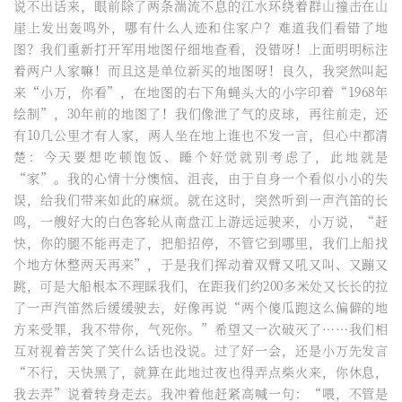
说不出话来，眼前除了两条湍流不息的江水环绕着群山撞击在山
崖上发出轰鸣外，哪有什么人迹和住家户？难道我们看错了地
图？我们重新打开军用地图仔细地查看，没错呀！上面明明标注
着两户人家嘛！而且这是单位新买的地图呀！良久，我突然叫起
来“小万，你看”，在地图的右下角蝇头大的小字印着“1968年
绘制”，30年前的地图了！我们像泄了气的皮球，再往前走，还
有10几公里才有人家，两人坐在地上谁也不发一言，但心中都清
楚：今天要想吃顿饱饭、睡个好觉就别考虑了，此地就是
“家”。我的心情十分懊恼、沮丧，由于自身一个看似小小的失
误，给我们带来如此的麻烦。就在这时，突然听到一声汽笛的长
鸣，一艘好大的白色客轮从南盘江上游远远驶来，小万说，“赶
快，你的腿不能再走了，把船招停，不管它到哪里，我们上船找
个地方休整两天再来”，于是我们挥动着双臂又吼又叫、又蹦又
跳，可是大船根本不理睬我们，在距我们约200多米处又长长的拉
了一声汽笛然后缓缓驶去，好像再说“两个傻瓜跑这么偏僻的地
方来受罪，我不带你，气死你。”希望又一次破灭了……我们相
互对视着苦笑了笑什么话也没说。过了好一会，还是小万先发言
“不行，天快黑了，就算在此地过夜也得弄点柴火来，你休息，
我去弄”说着转身走去。我冲着他赶紧高喊一句：“喂，不管是