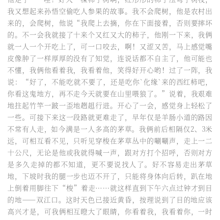
我又想起来孙悟空偷吃人参果的故事。我不会爬树，他是农村出
来的，会爬树，他说“我爬上去摘，你在下面接着，否则要摔坏
的。不一会我就接了十来个又红又大的柿子，他刚一下来，我俩
就一人一个开吃上了，可一口咬去，啊！又涩又苦，马上感觉嘴
皮像肿了一样厚厚的没有了知觉，连说话都不自主了，他可能也
不懂，我俩他看着我，我看着他，笑得好开心哟！过了一阵，我
说：“好了，不能吃就不要了，还是吃你`化缘`来的西红柿吧，
你看这鬼地方，再不走今天就要在山里喂狼了。”说着，我艰难
地拄起竹竿一跛一歪地趔趄行进。开心了一会，感觉身上轻松了
一些。可接下来这一段路就更难走了，早年仅是羊肠小道的路因
不常有人走，如今满是一人多高的茅草。我俩前后相隔仅2、3米
远，可相互看不见，只听见穿梭在茅草丛中的唰唰声，走上一二
十公尺，无论是他或我就得喊一声，跟对方打个招呼，否则对方
是多久走掉的都不知道，更不要说找人了。好不容易走出茅草
地，下坡时我的腿一步也迈不开了，只能将身体向后转，趴在地
上倒着用脚往下“梭”着走……就这样直到下午六点过钟才到目
的地——双江口。这时天色已接近黄昏，按理说到了目的地应该
高兴才是，可我俩相互瞪大了眼睛，你看着我，我看着你，一时