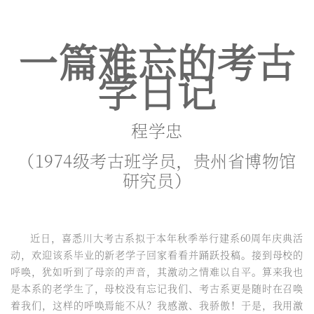
一篇难忘的考古
学日记
程学忠
（1974级考古班学员，贵州省博物馆
研究员）
近日，喜悉川大考古系拟于本年秋季举行建系60周年庆典活
动，欢迎该系毕业的新老学子回家看看并踊跃投稿。接到母校的
呼唤，犹如听到了母亲的声音，其激动之情难以自平。算来我也
是本系的老学生了，母校没有忘记我们、考古系更是随时在召唤
着我们，这样的呼唤焉能不从？我感激、我骄傲！于是，我用激