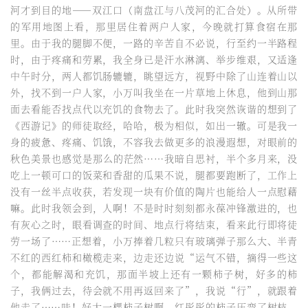
河才到目的地——双江口（南盘江与八茂河的汇合处）。从所带
的军用地图上看，那里居住着两户人家，今晚就打算食宿在那
里。由于我的腿脚不便，一路的辛苦自不必说，行至约一半路程
时，由于疼痛和劳累，我全身已是汗水淋漓、举步维艰，又适逢
中午时分，两人都饥肠辘辘，眺望远方，视野中除了山连着山以
外，找不到一户人家，小万叫我坐在一片草地上休息，他到山那
面去看能否找点代以充饥的食物去了。此时我突然诙谐的想到了
《西游记》的师徒取经，哈哈，极为相似，如出一辙。可是我一
身的疲惫、疼痛、饥饿，不容我去做更多的浪漫遐想，对眼前的
秋色美景也感觉是那么的茫然……我暗自思衬，半个多月来，没
吃上一顿可口的饭菜和香甜的瓜果不说，腿都要跑断了，工作上
没有一丝半点收获，若发现一块有价值的陶片也能给人一点慰藉
嘛。此时我领会到，人啊！不是时时刻刻都永葆冲锋激进的，也
有灰心之时，眼看调查的时间、地点行将结束，看来此行即将徒
劳一场了……正想着，小万捧着几粒只有玻璃弹子那么大、半青
不红的西红柿和橄榄走来，边走还边说“运气不错，摘得一些这
个，都能解渴和充饥，那面半坡上还有一颗柿子树，好多的柿
子，我俩过去，待会就不用再返回来了”，我说“行”，就跟着
他走了……哇！好大一棵柿子树啊，红彤彤的柿子压弯了树枝，