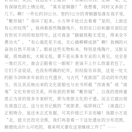
有深绿色的土锈出现，“莫非是铜器？”我想着，同时又多刮了
几下。啊！一件长约10公分、宽约5公分的青铜器坠落在我手里，
“靴形钺！”我叫了起来。小万伸手抢过去看着“是的，上面还
有心形纹饰”。我再看那些陶器残片，有的在口沿和器耳部位还
有形状不同的刻划符号。这可真是“踏破铁鞋无觅处，得来全不
费功夫”、“有心栽花花不成，无心插柳柳成荫”啊！我俩的兴
奋劲自然不用谈了。眼前这些实物标本，特别是残陶片，又脏又
破，质地疏松，火候又低，要不是从事本专业的人看见，完全是
一堆烂瓦片，谁会正眼看它一眼呢？更谈不上什么欣喜若狂了。
它们不会说话，也没有明确的纪年，但经验告诉我，这是一处大
约距今2000多年前的古代遗存，与古代“夜郎国”活动的年代相
当，而且其反映出来的文化面貌也与史书所载“西南夷”或“南
夷”文化有密切关系，所收获的青铜“靴形钺”，以我的恩师童
恩正为首的很多专家研究，即为夜郎文化的孑遗。况且它就出现
在南盘江边，这与史书记载的“夜郎者，临牂牁江”（南盘江）
正相吻合，虽还未正式发掘，可其价值已不言而喻！我跟小万说
“走，趁天还没完全黑，我们再查看一下这处遗址的分布范围，
顺便找点什么可吃的，看来明天要在这里继续工作了”……