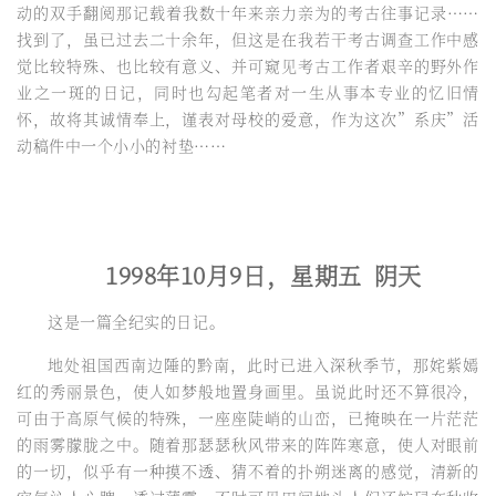
动的双手翻阅那记载着我数十年来亲力亲为的考古往事记录……
找到了，虽已过去二十余年，但这是在我若干考古调查工作中感
觉比较特殊、也比较有意义、并可窥见考古工作者艰辛的野外作
业之一斑的日记，同时也勾起笔者对一生从事本专业的忆旧情
怀，故将其诚情奉上，谨表对母校的爱意，作为这次”系庆”活
动稿件中一个小小的衬垫……
1998年10月9日，星期五 阴天
这是一篇全纪实的日记。
地处祖国西南边陲的黔南，此时已进入深秋季节，那姹紫嫣
红的秀丽景色，使人如梦般地置身画里。虽说此时还不算很冷，
可由于高原气候的特殊，一座座陡峭的山峦，已掩映在一片茫茫
的雨雾朦胧之中。随着那瑟瑟秋风带来的阵阵寒意，使人对眼前
的一切，似乎有一种摸不透、猜不着的扑朔迷离的感觉，清新的