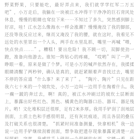
野菜野果，只要能吃，最好弄点来，我们就学学红军二万五
吧”，小万走后，我躺在一块被江水冲得干干净净的巨石背风处
休息，慢慢的眼睛也耷拉下来……不知过了多久，突然感到脚上
好凉，哇！江水怎么像海水一样会涨潮？慢慢淹没了我的脚部，
还没等我反应过来，继而又淹没了我的腰，就在这时，我看见不
远处的水里冒出一个人头，两手在水里乱抓，嘴里一再喊“喂，
快点快点......”。糟糕！要出危险！我不顾一切，双脚使劲一
蹬，准备向他游去。谁知一阵钻心的疼痛，“哎哟”叫了一声，
睁眼一看，原来是做了个梦。可是小万的喊声依然存在，我揉揉
眼睛清醒了两秒钟，确认是真的，就赶紧顺着声音找过去，嘴里
不停的答应道“什么事？来了来了”。“陶片、陶片”只见在距
我六七十米的一个坡坎处，小万一边叫一边用手在掏着什么。我
一瘸一跛的奔过去，啊！真的，被江水冲刷过的坡坎土层断面
上，暴露出好些红色、黑色、橘黄色的陶器口沿、器耳、器足残
片。哟！文化堆积层还很厚，足有2米多厚。我用手铲刮了刮地层
剖面，土质土色和手感很明显，还有灰坑痕迹，而且各层的叠压
及打破关系也很清楚。“抓紧时间准备测量，快拿相机”我一边
说一边用手铲继续刮着剖面，想争取把遗存现象暴露更清楚一点
好照相，突然，我感觉手上碰到一个很硬的东西，定睛一看，还