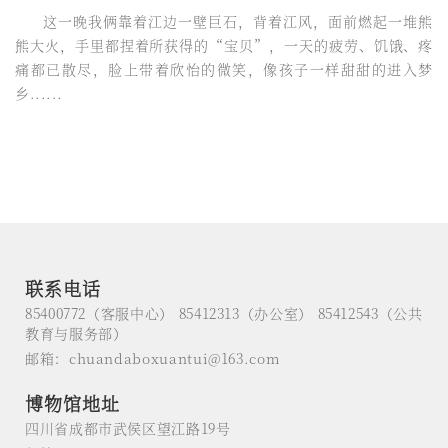
这一晚我俩靠着江边一壁巨石，背着江风，面前燃起一堆熊
熊大火，手里都捏着所获得的“宝贝”，一天的疲劳、饥饿、疼
痛都已散尽，脸上带着欣怡的微笑，像孩子一样甜甜的进入梦
乡......
联系电话
85400772（客服中心） 85412313（办公室） 85412543（公共
教育与服务部）
邮箱：chuandaboxuantui@163.com
博物馆地址
四川省成都市武侯区望江路19号