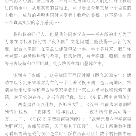
空气沁人心脾。透过薄雾，不时可见田间地头人们还忙碌在秋收
后的琐事中，从那高高的谷堆上，可以看出今年又是一个喜悦的
丰收年，成群的鸡鸭也同时享受着丰收后的美餐。这不是诗，是
一个真真实实的亲身感受……
我和我的同行人、也是我的同窗学友——考古所的小万为了
力求在寻找和探讨古“夜郎国”文化问题上能获得一点新的发
现，配合水电部门在南盘江建设电站一事，半个多月来，我们怀
着对事业的满腔热情与希望，栉风沐雨，身背探测、照相、绘图
等考古设备和生活用具，徒步跋涉在群山叠嶂之中。
谈到古“夜郎”，这是战国至西汉时期（距今2000多年）活
动在以今贵州省地界为主的一个土著民族王国，是西南地区、特
别是贵州史学界和考古界专家学者们一直在力求寻找和探索的课
题，对于它的存在，史书有所记载，如：《史记.西南夷列传》
云：“西南夷君长以什数，夜郎最大”、《汉书.西南夷两粤朝鲜
列传》也载：“夜郎者，临牂牁江，......夜郎所有精兵可得十
万......”、《后汉书.南蛮西南夷列传》：“武帝元鼎六年平南夷
为牂牁郡，夜郎候迎降，天子赐其王印绶”。从以上所举数例即
可看出古籍记载的夜郎是当时活跃在西南地区什数个君长国中最