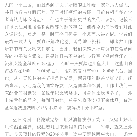
大的一个王国，而且得到了天子所赐的王印绶；夜郎兵力强大，
并且临近古牂牁江畔。至于对牂牁江的考证，目前有相当多的学
者皆认为即今南盘江，但也由于部分史书的失传、误抄、记载不
详以及江河地域名称更改等问题的存在，使得今天的学者们对此
众说纷纭，莫衷一是，时至今日仍是一个悬而未决的谜。学者们
最终一致认为：要真正解决此谜，需待地下资料——即考古工作
所获的有关文物来作定论。因此，我们深感此行肩负的使命是何
等的神圣和有意义。只是连日来不停的徒步行军（沿南盘江的主
流和支流全程近500公里），有时一天要翻越几座大山，这些山的
海拔均在1500 ~ 2000米之间。相对高度也有500 ~ 800米左右。因
此，从前天起我的关节炎急性复发，两只腿的膝盖又红又肿、疼
痛难忍。小万是我的同窗好友，又是同事和邻居，工作上我们一
直配合的很默契。虽说年纪比我略小，可身体比我棒多了，一路
上多亏他的照应，每到目的地，总是先将我安顿下来休息，有时
甚至连洗脸洗脚水都给我端来，搞得我十分不过意。
翌日清晨，我洗漱完毕，用风油精按摩了关节，又贴上好几
块伤湿止痛膏，依拄着几日来新结识的伙伴——竹竿，就又上路
了。今天预计的行程约20多公里，途中要翻越两座大山、一条大