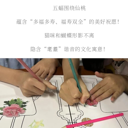
五蝠围绕仙桃
蕴含“多福多寿、福寿双全”的美好祝愿！
猫咪和蝴蝶形影不离
隐含“耄耋”谐音的文化寓意！