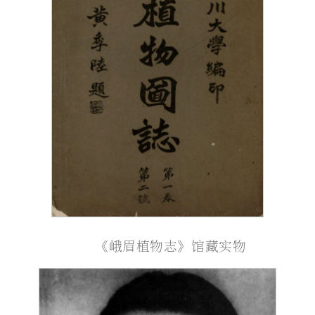
《峨眉植物志》馆藏实物