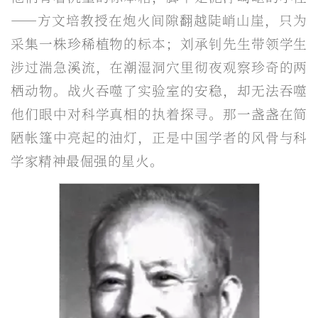
——方文培教授在炮火间隙翻越陡峭山崖，只为
采集一株珍稀植物的标本；刘承钊先生带领学生
涉过湍急溪流，在潮湿洞穴里彻夜观察珍奇的两
栖动物。战火吞噬了实验室的安稳，却无法吞噬
他们眼中对科学真相的执着探寻。那一盏盏在简
陋帐篷中亮起的油灯，正是中国学者的风骨与科
学家精神最倔强的星火。