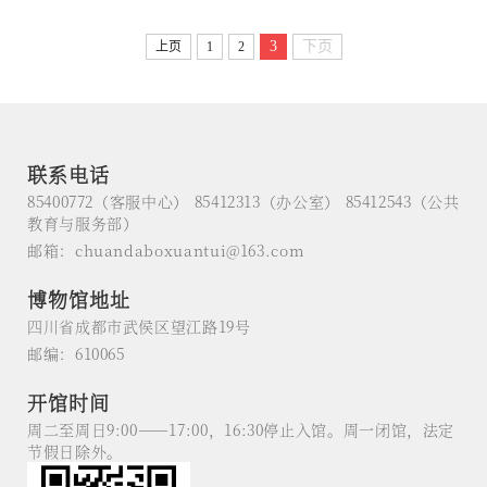
1941年与吴金鼎主持四川成都前蜀王建永陵的考古发掘，开启了中国古代
帝王陵寝考古发掘与研究的先河...
3
下页
上页
1
2
联系电话
85400772（客服中心） 85412313（办公室） 85412543（公共
教育与服务部）
邮箱：chuandaboxuantui@163.com
博物馆地址
四川省成都市武侯区望江路19号
邮编：610065
开馆时间
周二至周日9:00——17:00，16:30停止入馆。周一闭馆，法定
节假日除外。