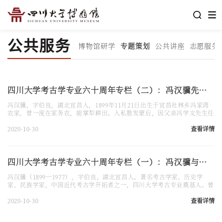
公共服务
博物馆研学
专题策划
公共讲座
志愿服务
四川大学考古学专业六十周年专栏（二）：冯汉骥先生传
冯汉骥，字伯良，湖北宜昌人，1899年11月21日出生于宜昌社林乡冯家湾
农家，曾一度在家务农，能掌犁耕田。入私塾发蒙后，因父亲冯学文先生任
宜昌美华书院教职，相继在美华书院、美华中学小学和中学学习。1917年
春考入安庆圣保罗高等学校读至大学预科，以第一名的优异成绩毕业后，于
2020-10-30
查看详情
1919年按校际合同规定，未经考试即直接升入武昌文华大学文科就读，兼
修图书馆科，1923年毕业。1923-1931年，先后任职厦门大学图书馆襄理、
主任，湖北省图书馆馆长，浙江大学文理学院图书馆主任...
四川大学考古学专业六十周年专栏（一）：冯汉骥与川大考古学...
冯汉骥（1899—1977），字伯良，湖北宜昌人。著名考古学家、历史学
家、民族学家，中国近代考古学开拓者之一，四川大学考古专业奠基人。曾
任厦门大学图书馆主任、浙江大学文理学院图书馆主任、湖北省图书馆馆
长、哈佛大学汉和图书馆主任、四川博物馆馆长、西南博物院副院长、华西
2020-10-30
查看详情
大学社会学系主任、四川大学历史系考古教研室主任等职务。1950年当选
法国科学院外籍院士，1957年受聘为中国科学院考古研究所学术委员。